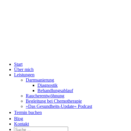
Zum
Fac
Inhalt
springen
Start
Über mich
Leistungen
Darmsanierung
Diagnostik
Behandlungsablauf
Raucherentwöhnung
Begleitung bei Chemotherapie
»Das Gesundheits-Update« Podcast
Termin buchen
Blog
Kontakt