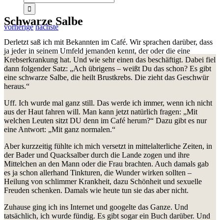
Schwarze Salbe
vorherige
nächste
Derletzt saß ich mit Bekannten im Café. Wir sprachen darüber, dass
ja jeder in seinem Umfeld jemanden kennt, der oder die eine
Krebserkrankung hat. Und wie sehr einen das beschäftigt. Dabei fiel
dann folgender Satz: „Ach übrigens – weißt Du das schon? Es gibt
eine schwarze Salbe, die heilt Brustkrebs. Die zieht das Geschwür
heraus.“
Uff. Ich wurde mal ganz still. Das werde ich immer, wenn ich nicht
aus der Haut fahren will. Man kann jetzt natürlich fragen: „Mit
welchen Leuten sitzt DU denn im Café herum?“ Dazu gibt es nur
eine Antwort: „Mit ganz normalen.“
Aber kurzzeitig fühlte ich mich versetzt in mittelalterliche Zeiten,
in
der Bader und Quacksalber durch die Lande zogen und ihre
Mittelchen an den Mann oder die Frau brachten. Auch damals gab
es ja schon allerhand Tinkturen, die Wunder wirken sollten –
Heilung von schlimmer Krankheit, dazu Schönheit und sexuelle
Freuden schenken. Damals wie heute tun sie das aber nicht.
Zuhause ging ich ins Internet und googelte das Ganze. Und
tatsächlich, ich wurde fündig. Es gibt sogar ein Buch darüber. Und