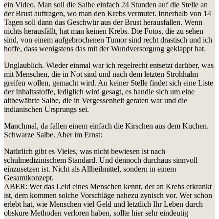
ein Video. Man soll die Salbe einfach 24 Stunden auf die Stelle an
der Brust auftragen, wo man den Krebs vermutet. Innerhalb von 14
Tagen soll dann das Geschwür aus der Brust herausfallen. Wenn
nichts herausfällt, hat man keinen Krebs. Die Fotos, die zu sehen
sind, von einem aufgebrochenen Tumor sind recht drastisch und ich
hoffe, dass wenigstens das mit der Wundversorgung geklappt hat.
Unglaublich. Wieder einmal war ich regelrecht entsetzt darüber, was
mit Menschen, die in Not sind und nach dem letzten Strohhalm
greifen wollen, gemacht wird. An keiner Stelle findet sich eine Liste
der Inhaltsstoffe, lediglich wird gesagt, es handle sich um eine
altbewährte Salbe, die in Vergessenheit geraten war und die
indianischen Ursprungs sei.
Manchmal, da fallen einem einfach die Kirschen aus dem Kuchen.
Schwarze Salbe. Aber im Ernst:
Natürlich gibt es Vieles, was nicht bewiesen ist nach
schulmedizinischem Standard. Und dennoch durchaus sinnvoll
einzusetzen ist. Nicht als Allheilmittel, sondern in einem
Gesamtkonzept.
ABER: Wer das Leid eines Menschen kennt, der an Krebs erkrankt
ist, dem kommen solche Vorschläge nahezu zynisch vor. Wer schon
erlebt hat, wie Menschen viel Geld und letztlich Ihr Leben durch
obskure Methoden verloren haben, sollte hier sehr eindeutig