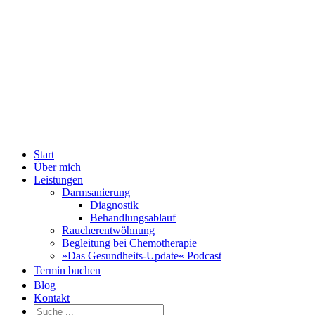
Zum
Fac
Inhalt
springen
Start
Über mich
Leistungen
Darmsanierung
Diagnostik
Behandlungsablauf
Raucherentwöhnung
Begleitung bei Chemotherapie
»Das Gesundheits-Update« Podcast
Termin buchen
Blog
Kontakt