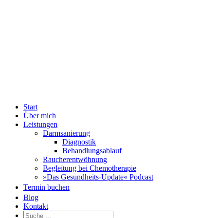
Zum
Fac
Inhalt
springen
Start
Über mich
Leistungen
Darmsanierung
Diagnostik
Behandlungsablauf
Raucherentwöhnung
Begleitung bei Chemotherapie
»Das Gesundheits-Update« Podcast
Termin buchen
Blog
Kontakt