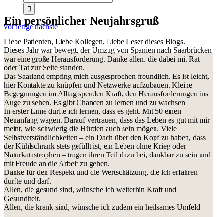
Ein persönlicher Neujahrsgruß
vorherige
nächste
Liebe Patienten, Liebe Kollegen, Liebe Leser dieses Blogs.
Dieses Jahr war bewegt, der Umzug von Spanien nach Saarbrücken
war eine große Herausforderung. Danke allen, die dabei mit Rat
oder Tat zur Seite standen.
Das Saarland empfing mich ausgesprochen freundlich. Es ist leicht,
hier Kontakte zu knüpfen und Netzwerke aufzubauen. Kleine
Begegnungen im Alltag spenden Kraft, den Herausforderungen ins
Auge zu sehen. Es gibt Chancen zu lernen und zu wachsen.
In erster Linie durfte ich lernen, dass es geht. Mit 50 einen
Neuanfang wagen. Darauf vertrauen, dass das Leben es gut mit mir
meint, wie schwierig die Hürden auch sein mögen. Viele
Selbstverständlichkeiten – ein Dach über den Kopf zu haben, dass
der Kühlschrank stets gefüllt ist, ein Leben ohne Krieg oder
Naturkatastrophen – tragen ihren Teil dazu bei, dankbar zu sein und
mit Freude an die Arbeit zu gehen.
Danke für den Respekt und die Wertschätzung, die ich erfahren
durfte und darf.
Allen, die gesund sind, wünsche ich weiterhin Kraft und
Gesundheit.
Allen, die krank sind, wünsche ich zudem ein heilsames Umfeld.