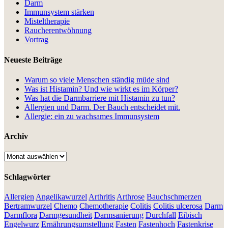
Darm
Immunsystem stärken
Misteltherapie
Raucherentwöhnung
Vortrag
Neueste Beiträge
Warum so viele Menschen ständig müde sind
Was ist Histamin? Und wie wirkt es im Körper?
Was hat die Darmbarriere mit Histamin zu tun?
Allergien und Darm. Der Bauch entscheidet mit.
Allergie: ein zu wachsames Immunsystem
Archiv
Archiv
Schlagwörter
Allergien
Angelikawurzel
Arthritis
Arthrose
Bauchschmerzen
Bertramwurzel
Chemo
Chemotherapie
Colitis
Colitis ulcerosa
Darm
Darmflora
Darmgesundheit
Darmsanierung
Durchfall
Eibisch
Engelwurz
Ernährungsumstellung
Fasten
Fastenhoch
Fastenkrise