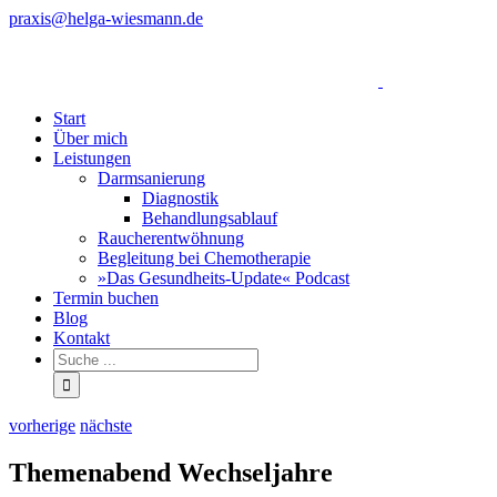
Zum
praxis@helga-wiesmann.de
Inhalt
Facebook
springen
Start
Über mich
Leistungen
Darmsanierung
Diagnostik
Behandlungsablauf
Raucherentwöhnung
Begleitung bei Chemotherapie
»Das Gesundheits-Update« Podcast
Termin buchen
Blog
Kontakt
vorherige
nächste
Themenabend Wechseljahre