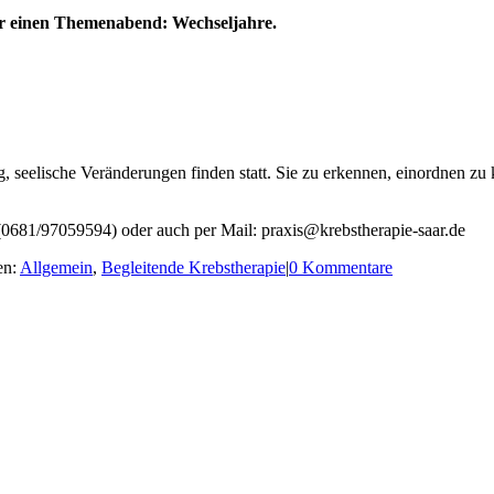
er einen Themenabend: Wechseljahre.
stig, seelische Veränderungen finden statt. Sie zu erkennen, einordnen z
 (0681/97059594) oder auch per Mail: praxis@krebstherapie-saar.de
en:
Allgemein
,
Begleitende Krebstherapie
|
0 Kommentare