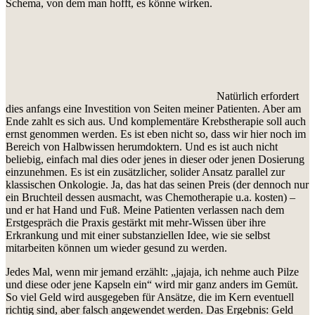
Schema, von dem man hofft, es könne wirken.
Natürlich erfordert
dies anfangs eine Investition von Seiten meiner Patienten. Aber am
Ende zahlt es sich aus. Und komplementäre Krebstherapie soll auch
ernst genommen werden. Es ist eben nicht so, dass wir hier noch im
Bereich von Halbwissen herumdoktern. Und es ist auch nicht
beliebig, einfach mal dies oder jenes in dieser oder jenen Dosierung
einzunehmen. Es ist ein zusätzlicher, solider Ansatz parallel zur
klassischen Onkologie. Ja, das hat das seinen Preis (der dennoch nur
ein Bruchteil dessen ausmacht, was Chemotherapie u.a. kosten) –
und er hat Hand und Fuß. Meine Patienten verlassen nach dem
Erstgespräch die Praxis gestärkt mit mehr-Wissen über ihre
Erkrankung und mit einer substanziellen Idee, wie sie selbst
mitarbeiten können um wieder gesund zu werden.
Jedes Mal, wenn mir jemand erzählt: „jajaja, ich nehme auch Pilze
und diese oder jene Kapseln ein“ wird mir ganz anders im Gemüt.
So viel Geld wird ausgegeben für Ansätze, die im Kern eventuell
richtig sind, aber falsch angewendet werden. Das Ergebnis: Geld