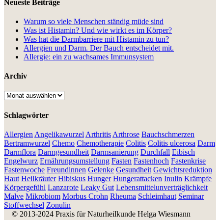
Neueste Beiträge
Warum so viele Menschen ständig müde sind
Was ist Histamin? Und wie wirkt es im Körper?
Was hat die Darmbarriere mit Histamin zu tun?
Allergien und Darm. Der Bauch entscheidet mit.
Allergie: ein zu wachsames Immunsystem
Archiv
Archiv
Schlagwörter
Allergien
Angelikawurzel
Arthritis
Arthrose
Bauchschmerzen
Bertramwurzel
Chemo
Chemotherapie
Colitis
Colitis ulcerosa
Darm
Darmflora
Darmgesundheit
Darmsanierung
Durchfall
Eibisch
Engelwurz
Ernährungsumstellung
Fasten
Fastenhoch
Fastenkrise
Fastenwoche
Freundinnen
Gelenke
Gesundheit
Gewichtsreduktion
Haut
Heilkräuter
Hibiskus
Hunger
Hungerattacken
Inulin
Krämpfe
Körpergefühl
Lanzarote
Leaky Gut
Lebensmittelunverträglichkeit
Malve
Mikrobiom
Morbus Crohn
Rheuma
Schleimhaut
Seminar
Stoffwechsel
Zonulin
© 2013-2024 Praxis für Naturheilkunde Helga Wiesmann