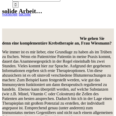
solide Arbeit…
vorherige
nächste
Wie gehen Sie
denn eine komplementäre Krebstherapie an, Frau Wiesmann?
Wie immer ist es mir lieber, eine Grundlage zu haben als im Trüben
zu fischen. Wenn ein Patient/eine Patientin in meine Praxis kommt,
dauert das Anamnesegespräch in der Regel eineinhalb bis zwei
Stunden. Vieles kommt hier zur Sprache. Aufgrund der gegebenen
Informationen ergeben sich erste Therapieoptionen. Um diese
abzusichern ist es oft sinnvoll verschiedene Blutuntersuchungen zu
machen: Zum Beispiel kann festgestellt werden, wie gut das
Immunsystem funktioniert um dann therapeutisch regulierend zu
handeln. Ebenso kann überprüft werden, auf welche Substanzen
(wie z.B. Mistel, Vitamin C oder Colostrum) die Zellen des
Patienten am besten ansprechen. Dadurch bin ich in der Lage einen
Therapieplan mit großem Potenzial zu erstellen, der individuell
angepasst ist. Entsprechend genau (unter anderem) zum
Immunstatus meines Gegenübers und nicht nach einem allgemeinen