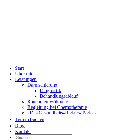
Zum
Fac
Inhalt
springen
Start
Über mich
Leistungen
Darmsanierung
Diagnostik
Behandlungsablauf
Raucherentwöhnung
Begleitung bei Chemotherapie
»Das Gesundheits-Update« Podcast
Termin buchen
Blog
Kontakt