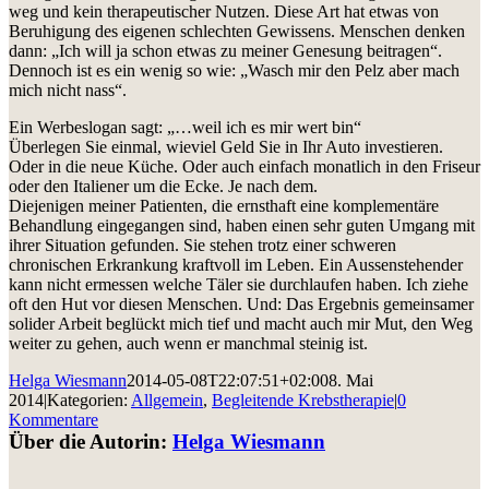
weg und kein therapeutischer Nutzen. Diese Art hat etwas von
Beruhigung des eigenen schlechten Gewissens. Menschen denken
dann: „Ich will ja schon etwas zu meiner Genesung beitragen“.
Dennoch ist es ein wenig so wie: „Wasch mir den Pelz aber mach
mich nicht nass“.
Ein Werbeslogan sagt: „…weil ich es mir wert bin“
Überlegen Sie einmal, wieviel Geld Sie in Ihr Auto investieren.
Oder in die neue Küche. Oder auch einfach monatlich in den Friseur
oder den Italiener um die Ecke. Je nach dem.
Diejenigen meiner Patienten, die ernsthaft eine komplementäre
Behandlung eingegangen sind, haben einen sehr guten Umgang mit
ihrer Situation gefunden. Sie stehen trotz einer schweren
chronischen Erkrankung kraftvoll im Leben. Ein Aussenstehender
kann nicht ermessen welche Täler sie durchlaufen haben. Ich ziehe
oft den Hut vor diesen Menschen. Und: Das Ergebnis gemeinsamer
solider Arbeit beglückt mich tief und macht auch mir Mut, den Weg
weiter zu gehen, auch wenn er manchmal steinig ist.
Helga Wiesmann
2014-05-08T22:07:51+02:00
8. Mai
2014
|
Kategorien:
Allgemein
,
Begleitende Krebstherapie
|
0
Kommentare
Über die Autorin:
Helga Wiesmann