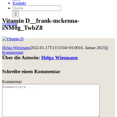
Kontakt
Vitamin D__frank-mckenna-
vorherige
iNM0g_TwbZ8
Helga Wiesmann
2022-01-17T13:53:04+01:00
16. Januar 2021
|
0
Kommentare
Über die Autorin:
Helga Wiesmann
Schreibe einen Kommentar
Kommentar