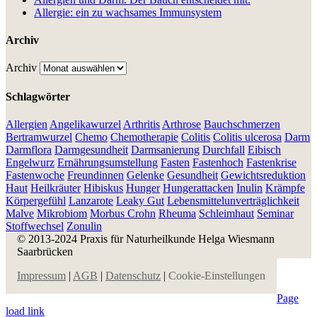
Allergie: ein zu wachsames Immunsystem
Archiv
Archiv
Schlagwörter
Allergien
Angelikawurzel
Arthritis
Arthrose
Bauchschmerzen
Bertramwurzel
Chemo
Chemotherapie
Colitis
Colitis ulcerosa
Darm
Darmflora
Darmgesundheit
Darmsanierung
Durchfall
Eibisch
Engelwurz
Ernährungsumstellung
Fasten
Fastenhoch
Fastenkrise
Fastenwoche
Freundinnen
Gelenke
Gesundheit
Gewichtsreduktion
Haut
Heilkräuter
Hibiskus
Hunger
Hungerattacken
Inulin
Krämpfe
Körpergefühl
Lanzarote
Leaky Gut
Lebensmittelunverträglichkeit
Malve
Mikrobiom
Morbus Crohn
Rheuma
Schleimhaut
Seminar
Stoffwechsel
Zonulin
© 2013-2024 Praxis für Naturheilkunde Helga Wiesmann
Saarbrücken
Impressum
|
AGB
|
Datenschutz
|
Cookie-Einstellungen
Page
load link