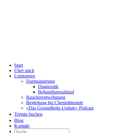
Zum
Fac
Inhalt
springen
Start
Über mich
Leistungen
Darmsanierung
Diagnostik
Behandlungsablauf
Raucherentwöhnung
Begleitung bei Chemotherapie
»Das Gesundheits-Update« Podcast
Termin buchen
Blog
Kontakt