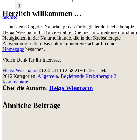
Herzlich willkommen …
nächste
… auf dem Blog der Naturheilpraxis für begleitende Krebstherapie
Helga Wiesmann. In Kürze erfahren Sie hier Informationen rund um
Neuigkeiten in der Naturheilkunde, die in der Krebstherapie
Anwendung finden. Bis dahin können Sie sich auf meiner
Homepage
besuchen.
Vielen Dank für Ihr Interesse.
Helga Wiesmann
2012-05-11T12:58:21+02:00
11. Mai
2012
|
Kategorien:
Allgemein
,
Begleitende Krebstherapie
|
2
Kommentare
Über die Autorin:
Helga Wiesmann
Ähnliche Beiträge