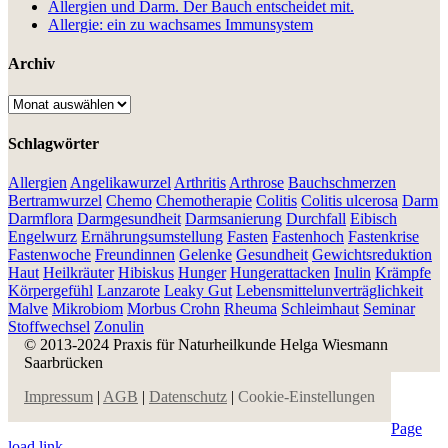
Allergien und Darm. Der Bauch entscheidet mit.
Allergie: ein zu wachsames Immunsystem
Archiv
Archiv
Schlagwörter
Allergien
Angelikawurzel
Arthritis
Arthrose
Bauchschmerzen
Bertramwurzel
Chemo
Chemotherapie
Colitis
Colitis ulcerosa
Darm
Darmflora
Darmgesundheit
Darmsanierung
Durchfall
Eibisch
Engelwurz
Ernährungsumstellung
Fasten
Fastenhoch
Fastenkrise
Fastenwoche
Freundinnen
Gelenke
Gesundheit
Gewichtsreduktion
Haut
Heilkräuter
Hibiskus
Hunger
Hungerattacken
Inulin
Krämpfe
Körpergefühl
Lanzarote
Leaky Gut
Lebensmittelunverträglichkeit
Malve
Mikrobiom
Morbus Crohn
Rheuma
Schleimhaut
Seminar
Stoffwechsel
Zonulin
© 2013-2024 Praxis für Naturheilkunde Helga Wiesmann
Saarbrücken
Impressum
|
AGB
|
Datenschutz
|
Cookie-Einstellungen
Page
load link