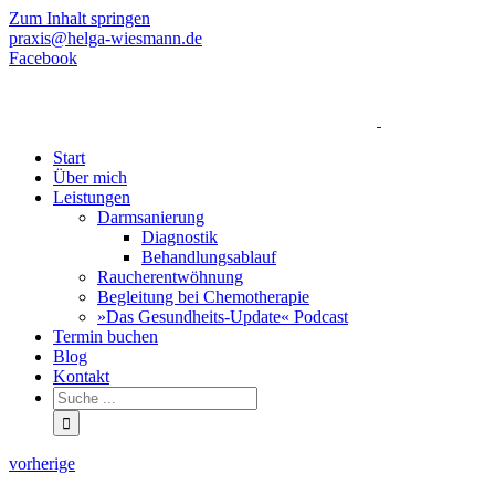
Zum Inhalt springen
praxis@helga-wiesmann.de
Facebook
Start
Über mich
Leistungen
Darmsanierung
Diagnostik
Behandlungsablauf
Raucherentwöhnung
Begleitung bei Chemotherapie
»Das Gesundheits-Update« Podcast
Termin buchen
Blog
Kontakt
vorherige