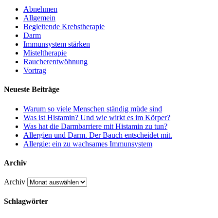
Abnehmen
Allgemein
Begleitende Krebstherapie
Darm
Immunsystem stärken
Misteltherapie
Raucherentwöhnung
Vortrag
Neueste Beiträge
Warum so viele Menschen ständig müde sind
Was ist Histamin? Und wie wirkt es im Körper?
Was hat die Darmbarriere mit Histamin zu tun?
Allergien und Darm. Der Bauch entscheidet mit.
Allergie: ein zu wachsames Immunsystem
Archiv
Archiv
Schlagwörter