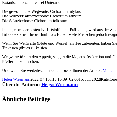
Botanisch heißen die drei Unterarten:
Die gewöhnliche Wegwarte: Cichorium intybus
Die Wurzel/Kaffeezicchorie: Cichorium sativum
Die Salatzicchorie: Cichorium foliosum
Inulin, eines der besten Ballaststoffe und Präbiotika, wird aus der Z
Bifidobakterien, lieben Inulin als Futter. Viele Menschen jedoch rea
Wenn Sie Wegwarte (Blüte und Wurzel) als Tee zubereiten, haben Sie 
Tinkturen gibt es zu kaufen.
Wegwarte fördert den Appetit, steigert die Magensaftsekretion und 
Pfefferminze mischen.
Und wenn Sie weiterlesen möchten, bietet Ihnen der Artikel:
Mit Dar
Helga Wiesmann
2022-07-15T15:16:39+02:00
15. Juli 2022
|
Kategori
Über die Autorin:
Helga Wiesmann
Ähnliche Beiträge