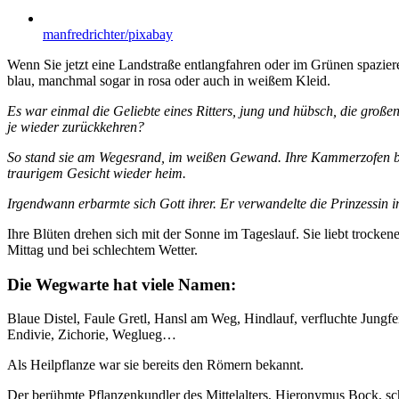
Zeige
grösseres
manfredrichter/pixabay
Bild
Wenn Sie jetzt eine Landstraße entlangfahren oder im Grünen spazieren
blau, manchmal sogar in rosa oder auch in weißem Kleid.
Es war einmal die Geliebte eines Ritters, jung und hübsch, die groß
je wieder zurückkehren?
So stand sie am Wegesrand, im weißen Gewand. Ihre Kammerzofen begl
traurigem Gesicht wieder heim.
Irgendwann erbarmte sich Gott ihrer. Er verwandelte die Prinzessi
Ihre Blüten drehen sich mit der Sonne im Tageslauf. Sie liebt trockene
Mittag und bei schlechtem Wetter.
Die Wegwarte hat viele Namen:
Blaue Distel, Faule Gretl, Hansl am Weg, Hindlauf, verfluchte Jung
Endivie, Zichorie, Weglueg…
Als Heilpflanze war sie bereits den Römern bekannt.
Der berühmte Pflanzenkundler des Mittelalters, Hieronymus Bock, sch