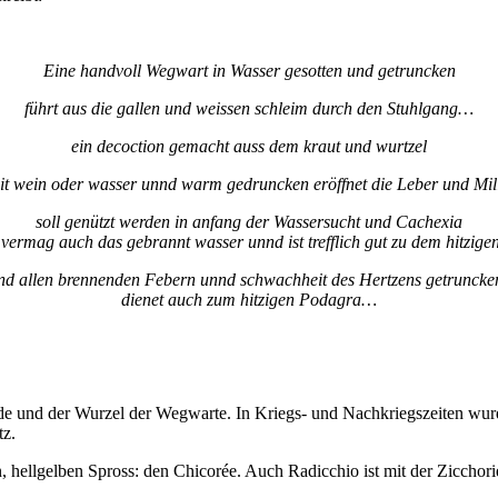
Eine handvoll Wegwart in Wasser gesotten und getruncken
führt aus die gallen und weissen schleim durch den Stuhlgang…
ein decoction gemacht auss dem kraut und wurtzel
it wein oder wasser unnd warm gedruncken eröffnet die Leber und Mill
soll genützt werden in anfang der Wassersucht und Cachexia
 vermag auch das gebrannt wasser unnd ist trefflich gut zu dem hitzig
nd allen brennenden Febern unnd schwachheit des Hertzens getrunck
dienet auch zum hitzigen Podagra…
ide und der Wurzel der Wegwarte. In Kriegs- und Nachkriegszeiten wu
tz.
 hellgelben Spross: den Chicorée. Auch Radicchio ist mit der Zicchor