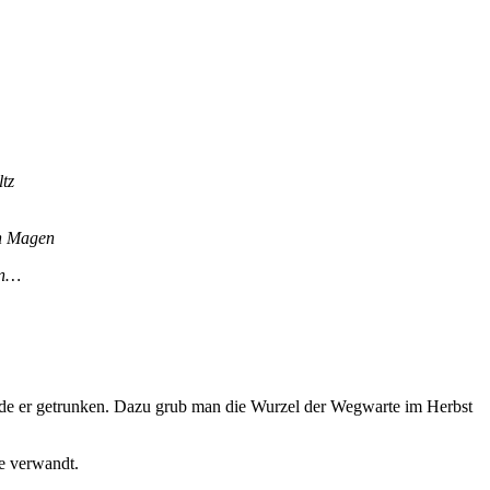
tz
en Magen
en…
rde er getrunken. Dazu grub man die Wurzel der Wegwarte im Herbst
ie verwandt.