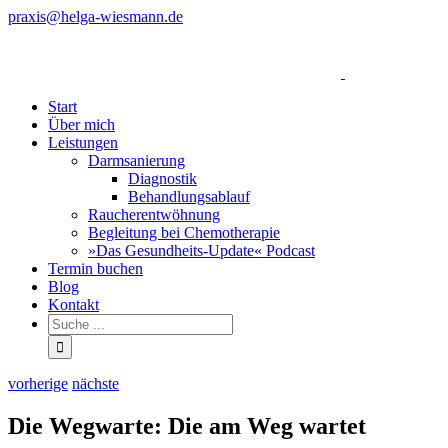
Zum
praxis@helga-wiesmann.de
Inhalt
Facebook
springen
Start
Über mich
Leistungen
Darmsanierung
Diagnostik
Behandlungsablauf
Raucherentwöhnung
Begleitung bei Chemotherapie
»Das Gesundheits-Update« Podcast
Termin buchen
Blog
Kontakt
vorherige
nächste
Die Wegwarte: Die am Weg wartet