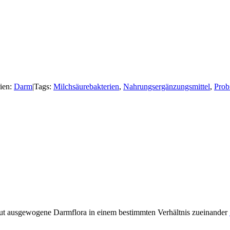
ien:
Darm
|
Tags:
Milchsäurebakterien
,
Nahrungsergänzungsmittel
,
Prob
e gut ausgewogene Darmflora in einem bestimmten Verhältnis zueinander