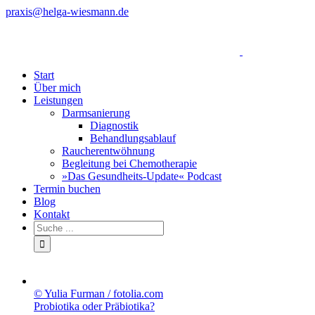
Zum
praxis@helga-wiesmann.de
Inhalt
Facebook
springen
Start
Über mich
Leistungen
Darmsanierung
Diagnostik
Behandlungsablauf
Raucherentwöhnung
Begleitung bei Chemotherapie
»Das Gesundheits-Update« Podcast
Termin buchen
Blog
Kontakt
© Yulia Furman / fotolia.com
Probiotika oder Präbiotika?