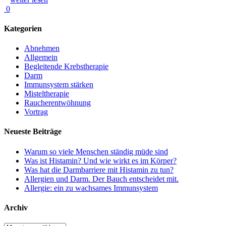
0
Kategorien
Abnehmen
Allgemein
Begleitende Krebstherapie
Darm
Immunsystem stärken
Misteltherapie
Raucherentwöhnung
Vortrag
Neueste Beiträge
Warum so viele Menschen ständig müde sind
Was ist Histamin? Und wie wirkt es im Körper?
Was hat die Darmbarriere mit Histamin zu tun?
Allergien und Darm. Der Bauch entscheidet mit.
Allergie: ein zu wachsames Immunsystem
Archiv