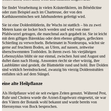
Sie findet Verarbeitung in vielen Kräuterlikören, im Bénédictine
oder zum Beispiel auch im Chartreuse, der von den
Karthäusermönchen seit Jahrhunderten gefertigt wird.
Sie ist eine Doldenblütlerin, ihr Wuchs ist stattlich – bis zu zwei
Metern kann sie locker hoch werden und wird von einer
Pfahlwurzel getragen, die manchmal auch gegabelt ist. Sie ist leicht
mit dem giftigen Bärenklau oder dem ebenso giftigen, gefleckten
Schierling zu verwechseln. Beheimatet in Nordeuropa, wächst sie
gerne auf feuchtem Boden, an Ufern, auf nassen, zeitweise
überschwemmten Tonböden. In ihrem zwei- bis vierjährigen
Lebenszyklus blüht sie nur einmal, zwischen Juni und August und
duftet dann nach Honig. Ansonsten riecht sie eher würzig, ihre
Laubblätter sind gestielt, die Blattstiehle rund und hohl. Ihre Dolden
sind wirklich beeindruckend, zwanzig bis vierzig Doldenstrahlen
entfalten sich auf dem Stängel.
eine alte Heilpflanze
Als Heilpflanze wird sie seit ewigen Zeiten genutzt. Während Pest,
Ruhr und Cholera wurde die Arznei-Engelwurz eingesetzt, sie war
den Vätern der Botanik wohl bekannt und wurde bereits von
Hieronymus von Bock besprochen.