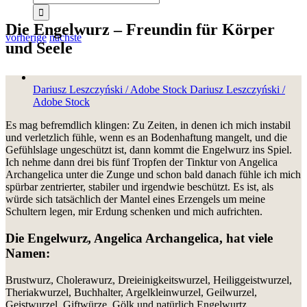
Die Engelwurz – Freundin für Körper
vorherige
nächste
und Seele
Zeige
grösseres
Dariusz Leszczyński / Adobe Stock
Dariusz Leszczyński /
Bild
Adobe Stock
Es mag befremdlich klingen: Zu Zeiten, in denen ich mich instabil
und verletzlich fühle, wenn es an Bodenhaftung mangelt, und die
Gefühlslage ungeschützt ist, dann kommt die Engelwurz ins Spiel.
Ich nehme dann drei bis fünf Tropfen der Tinktur von Angelica
Archangelica unter die Zunge und schon bald danach fühle ich mich
spürbar zentrierter, stabiler und irgendwie beschützt. Es ist, als
würde sich tatsächlich der Mantel eines Erzengels um meine
Schultern legen, mir Erdung schenken und mich aufrichten.
Die Engelwurz, Angelica Archangelica, hat viele
Namen:
Brustwurz, Cholerawurz, Dreieinigkeitswurzel, Heiliggeistwurzel,
Theriakwurzel, Buchhalter, Argelkleinwurzel, Geilwurzel,
Geistwurzel, Giftwürze, Gölk und natürlich Engelwurtz.