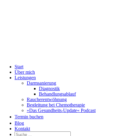
Zum
Fac
Inhalt
springen
Start
Über mich
Leistungen
Darmsanierung
Diagnostik
Behandlungsablauf
Raucherentwöhnung
Begleitung bei Chemotherapie
»Das Gesundheits-Update« Podcast
Termin buchen
Blog
Kontakt