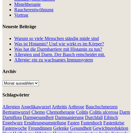
Misteltherapie
Raucherentwöhnung
Vortrag
Neueste Beiträge
Warum so viele Menschen ständig müde sind
Was ist Histamin? Und wie wirkt es im Körper?
Was hat die Darmbarriere mit Histamin zu tun?
Allergien und Darm. Der Bauch entscheidet mit.
Allergie: ein zu wachsames Immunsystem
Archiv
Archiv
Schlagwörter
Allergien
Angelikawurzel
Arthritis
Arthrose
Bauchschmerzen
Bertramwurzel
Chemo
Chemotherapie
Colitis
Colitis ulcerosa
Darm
Darmflora
Darmgesundheit
Darmsanierung
Durchfall
Eibisch
Engelwurz
Ernährungsumstellung
Fasten
Fastenhoch
Fastenkrise
Fastenwoche
Freundinnen
Gelenke
Gesundheit
Gewichtsreduktion