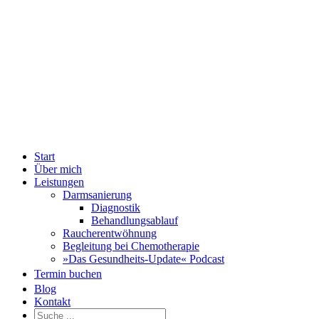
Zum
Fac
Inhalt
springen
Start
Über mich
Leistungen
Darmsanierung
Diagnostik
Behandlungsablauf
Raucherentwöhnung
Begleitung bei Chemotherapie
»Das Gesundheits-Update« Podcast
Termin buchen
Blog
Kontakt