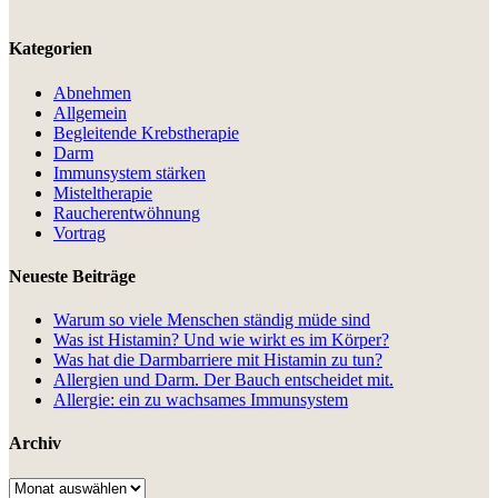
Kategorien
Abnehmen
Allgemein
Begleitende Krebstherapie
Darm
Immunsystem stärken
Misteltherapie
Raucherentwöhnung
Vortrag
Neueste Beiträge
Warum so viele Menschen ständig müde sind
Was ist Histamin? Und wie wirkt es im Körper?
Was hat die Darmbarriere mit Histamin zu tun?
Allergien und Darm. Der Bauch entscheidet mit.
Allergie: ein zu wachsames Immunsystem
Archiv
Archiv