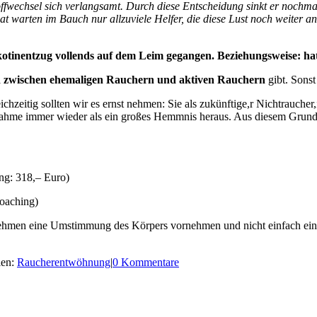
offwechsel sich verlangsamt. Durch diese Entscheidung sinkt er nochm
at warten im Bauch nur allzuviele Helfer, die diese Lust noch weiter a
otinentzug vollends auf dem Leim gegangen. Beziehungsweise: hat 
zwischen ehemaligen Rauchern und aktiven Rauchern
gibt. Sonst
chzeitig sollten wir es ernst nehmen: Sie als zukünftige,r Nichtraucher
zunahme immer wieder als ein großes Hemmnis heraus. Aus diesem Grund
ng: 318,– Euro)
oaching)
hmen eine Umstimmung des Körpers vornehmen und nicht einfach eine 
ien:
Raucherentwöhnung
|
0 Kommentare