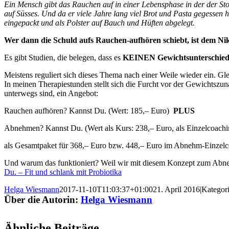
Ein Mensch gibt das Rauchen auf in einer Lebensphase in der der St
auf Süsses. Und da er viele Jahre lang viel Brot und Pasta gegessen h
eingepackt und als Polster auf Bauch und Hüften abgelegt.
Wer dann die Schuld aufs Rauchen-aufhören schiebt, ist dem Nik
Es gibt Studien, die belegen, dass es
KEINEN Gewichtsunterschied 
Meistens reguliert sich dieses Thema nach einer Weile wieder ein. Glei
In meinen Therapiestunden stellt sich die Furcht vor der Gewichts
unterwegs sind, ein Angebot:
Rauchen aufhören? Kannst Du. (Wert: 185,– Euro)
PLUS
Abnehmen? Kannst Du. (Wert als Kurs: 238,– Euro, als Einzelcoachi
als Gesamtpaket für 368,– Euro bzw. 448,– Euro im Abnehm-Einzelc
Und warum das funktioniert? Weil wir mit diesem Konzept zum Abne
Du. – Fit und schlank mit Probiotika
Helga Wiesmann
2017-11-10T11:03:37+01:00
21. April 2016
|
Kategor
Über die Autorin:
Helga Wiesmann
Ähnliche Beiträge