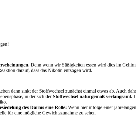
rgen!
erscheinungen.
Denn wenn wir Süßigkeiten essen wird dies im Gehirn
 Reaktion darauf, dass das Nikotin entzogen wird.
ben dann sinkt der Stoffwechsel zunächst einmal etwas ab. Auch d
ebensphase, in der sich der
Stoffwechsel naturgemäß verlangsamt.
D
iko.
Besiedelung des Darms eine Rolle:
Wenn hier infolge einer jahrelange
uelle für eine mögliche Gewichtszunahme zu sehen