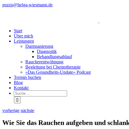
Zum
praxis@helga-wiesmann.de
Inhalt
Facebook
springen
Start
Über mich
Leistungen
Darmsanierung
Diagnostik
Behandlungsablauf
Raucherentwöhnung
Begleitung bei Chemotherapie
»Das Gesundheits-Update« Podcast
Termin buchen
Blog
Kontakt
vorherige
nächste
Wie Sie das Rauchen aufgeben und schlank