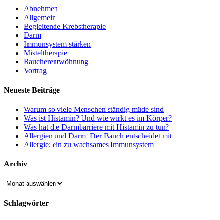
Abnehmen
Allgemein
Begleitende Krebstherapie
Darm
Immunsystem stärken
Misteltherapie
Raucherentwöhnung
Vortrag
Neueste Beiträge
Warum so viele Menschen ständig müde sind
Was ist Histamin? Und wie wirkt es im Körper?
Was hat die Darmbarriere mit Histamin zu tun?
Allergien und Darm. Der Bauch entscheidet mit.
Allergie: ein zu wachsames Immunsystem
Archiv
Archiv
Schlagwörter